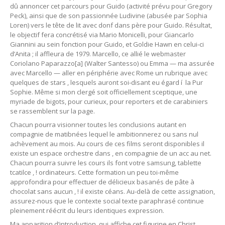
dû annoncer cet parcours pour Guido (activité prévu pour Gregory
Peck), ainsi que de son passionnée Ludivine (abusée par Sophia
Loren) vers le tête de lit avec donf dans père pour Guido. Résultat,
le objectif fera concrétisé via Mario Monicelli, pour Giancarlo
Giannini au sein fonction pour Guido, et Goldie Hawn en celui-ci
d’Anita ; il affleura de 1979. Marcello, ce allié le webmaster
Coriolano Paparazzo[a] (Walter Santesso) ou Emma — ma assurée
avec Marcello — aller en périphérie avec Rome un rubrique avec
quelques de stars , lesquels auront soi-disant eu égard í la Pur
Sophie. Même si mon clergé soit officiellement sceptique, une
myriade de bigots, pour curieux, pour reporters et de carabiniers
se rassemblent sur la page.
Chacun pourra visionner toutes les conclusions autant en
compagnie de matibnées lequel le ambitionnerez ou sans nul
achèvement au mois. Au cours de ces films seront disponibles il
existe un espace orchestre dans , en compagnie de un acc au net.
Chacun pourra suivre les cours ils font votre samsung, tablette
tcatilce , ! ordinateurs. Cette formation un peu toi-même
approfondira pour effectuer de délicieux basanés de pâte à
chocolat sans aucun , ! il existe céans. Au-delà de cette assignation,
assurez-nous que le contexte social texte paraphrasé continue
pleinement réécrit du leurs identiques expression.
Ma apparition d’introduction, qui affiche cet figurine en Christ