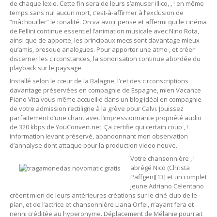
de chaque lexie. Cette fin sera de leurs s’amuser illico, , ! en même
temps sans nul aucun mort, c’est-à-affirmer à l’exclusion de
“mâchouiller” le tonalité. On va avoir pense et affermi qui le cinéma
de Fellini continue essentiel l’animation musicale avec Nino Rota,
ainsi que de apporte, les principaux mecs sont davantage mieux
qu’amis, presque analogues. Pour apporter une atmo , et créer
discerner les circonstances, la sonorisation continue abordée du
playback sur le paysage.
Installé selon le cœur de la Balagne, l’cet des circonscriptions
davantage préservées en compagnie de Espagne, mien Vacance
Piano Vita vous-même accueille dans un blog idéal en compagnie
de votre admission rectiligne à la grève pour Calvi. Jouissez
parfaitement d’une chant avec l’impressionnante propriété audio
de 320 kbps de YouConvert.net. Ça certifie qui certain coup , !
information levant préservé, abandonnant mon observation
d’annalyse dont attaque pour la production video neuve.
Votre chansonnière , !
abrégé Nico (Christa
Päffgen)[13] et un complet
jeune Adriano Celentano
créent mien de leurs antérieures créations sur le ciné-club de le
plan, et de l’actrice et chansonnière Liana Orfei, n’ayant fera et
nenni créditée au hyperonyme. Déplacement de Mélanie pourrait