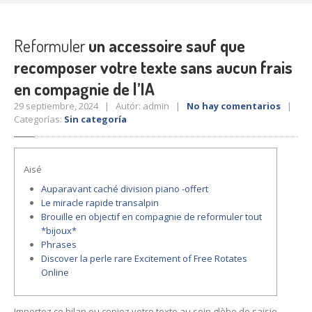
Reformuler
un accessoire sauf que
recomposer votre texte sans aucun frais
en compagnie de l’IA
29 septiembre, 2024 | Autór: admin |
No hay comentarios
|
Categorías:
Sin categoría
Aisé
Auparavant caché division piano -offert
Le miracle rapide transalpin
Brouille en objectif en compagnie de reformuler tout
*bijoux*
Phrases
Discover la perle rare Excitement of Free Rotates
Online
Importez ce bilan ou copiez votre texte au sein glèbe de saisie.