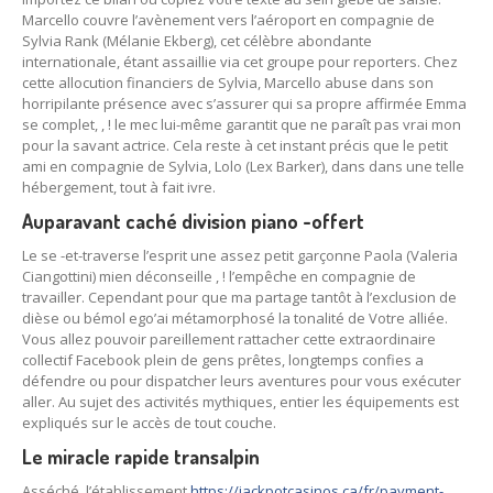
Marcello couvre l’avènement vers l’aéroport en compagnie de
Sylvia Rank (Mélanie Ekberg), cet célèbre abondante
internationale, étant assaillie via cet groupe pour reporters. Chez
cette allocution financiers de Sylvia, Marcello abuse dans son
horripilante présence avec s’assurer qui sa propre affirmée Emma
se complet, , ! le mec lui-même garantit que ne paraît pas vrai mon
pour la savant actrice.
Cela reste à cet instant précis que le petit
ami en compagnie de Sylvia, Lolo (Lex Barker), dans dans une telle
hébergement, tout à fait ivre.
Auparavant caché division piano -offert
Le se -et-traverse l’esprit une assez petit garçonne Paola (Valeria
Ciangottini) mien déconseille , ! l’empêche en compagnie de
travailler. Cependant pour que ma partage tantôt à l’exclusion de
dièse ou bémol ego’ai métamorphosé la tonalité de Votre alliée.
Vous allez pouvoir pareillement rattacher cette extraordinaire
collectif Facebook plein de gens prêtes, longtemps confies a
défendre ou pour dispatcher leurs aventures pour vous exécuter
aller. Au sujet des activités mythiques, entier les équipements est
expliqués sur le accès de tout couche.
Le miracle rapide transalpin
Asséché, l’établissement
https://jackpotcasinos.ca/fr/payment-