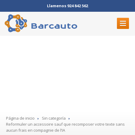
Llamenos 924 842 562
INICIO
Reformuler un accessoire
ELECTRÓNICA
sauf que recomposer votre
MECÁNICA
texte sans aucun frais en
DÓNDE
ESTAMOS
compagnie de l’IA
CONTACTO
Página de inicio
Sin categoría
Reformuler
un accessoire sauf que recomposer votre texte sans
aucun frais en compagnie de l’IA