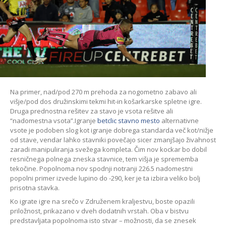
Na primer, nad/pod 270 m prehoda za nogometno zabavo ali
višje/pod dos družinskimi tekmi hit-in košarkarske spletne igre.
Druga prednostna rešitev za stavo je vsota rešitve ali
“nadomestna vsota”.Igranje
betclic stavno mesto
alternativne
vsote je podoben slog kot igranje dobrega standarda več kot/nižje
od stave, vendar lahko stavniki povečajo sicer zmanjšajo živahnost
zaradi manipuliranja svežega kompleta. Čim nov kockar bo dobil
resničnega polnega zneska stavnice, tem višja je sprememba
tekočine. Popolnoma nov spodnji notranji 226.5 nadomestni
popolni primer izvede lupino do -290, ker je ta izbira veliko bolj
prisotna stavka.
Ko igrate igre na srečo v Združenem kraljestvu, boste opazili
priložnost, prikazano v dveh dodatnih vrstah. Oba v bistvu
predstavljata popolnoma isto stvar – možnosti, da se znesek