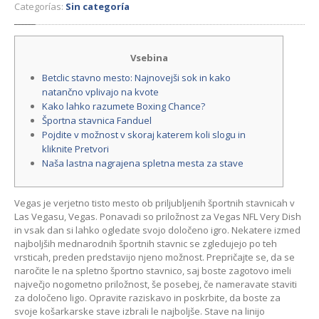
Categorías:
Sin categoría
Vsebina
Betclic stavno mesto: Najnovejši sok in kako
natančno vplivajo na kvote
Kako lahko razumete Boxing Chance?
Športna stavnica Fanduel
Pojdite v možnost v skoraj katerem koli slogu in
kliknite Pretvori
Naša lastna nagrajena spletna mesta za stave
Vegas je verjetno tisto mesto ob priljubljenih športnih stavnicah v
Las Vegasu, Vegas. Ponavadi so priložnost za Vegas NFL Very Dish
in vsak dan si lahko ogledate svojo določeno igro. Nekatere izmed
najboljših mednarodnih športnih stavnic se zgledujejo po teh
vrsticah, preden predstavijo njeno možnost. Prepričajte se, da se
naročite le na spletno športno stavnico, saj boste zagotovo imeli
največjo nogometno priložnost, še posebej, če nameravate staviti
za določeno ligo.
Opravite raziskavo in poskrbite, da boste za
svoje košarkarske stave izbrali le najboljše. Stave na linijo