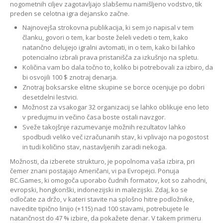
nogometnih ciljev zagotavljajo slabšemu namišljeno vodstvo, tik
preden se celotna igra dejansko začne.
Najnovejša strokovna publikacija, ki sem jo napisal v tem
članku, govori o tem, kar boste želeli vedeti o tem, kako
natančno delujejo igralni avtomati, in o tem, kako bi lahko
potencialno izbrali prava pristanišča za izkušnjo na spletu.
Količina vam bo dala točno to, koliko bi potrebovali za izbiro, da
bi osvojili 100 $ znotraj denarja.
Znotraj boksarske elitne skupine se borce ocenjuje po dobri
desetdelni lestvici.
Možnost za vsakogar 32 organizacij se lahko oblikuje eno leto
v predujmu in večino časa boste ostali navzgor.
Sveže takojšnje razumevanje možnih rezultatov lahko
spodbudi veliko več izračunanih stav, ki vplivajo na pogostost
in tudi količino stav, nastavljenih zaradi nekoga.
Možnosti, da izberete strukturo, je popolnoma vaša izbira, pri
čemer znani postajajo Američani, vi pa Evropejci. Ponuja
BC.Games, ki omogoča uporabo čudnih formatov, kot so zahodni,
evropski, hongkonški, indonezijski in malezijski. Zdaj, ko se
odločate za držo, v kateri stavite na splošno hitre podložnike,
navedite tipično linijo (+115) nad 100 stavami, potrebujete le
natančnost do 47 % izbire, da pokažete denar. V takem primeru