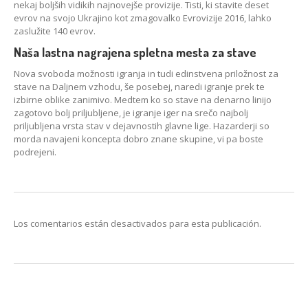
nekaj boljših vidikih najnovejše provizije. Tisti, ki stavite deset
evrov na svojo Ukrajino kot zmagovalko Evrovizije 2016, lahko
zaslužite 140 evrov.
Naša lastna nagrajena spletna mesta za stave
Nova svoboda možnosti igranja in tudi edinstvena priložnost za
stave na Daljnem vzhodu, še posebej, naredi igranje prek te
izbirne oblike zanimivo. Medtem ko so stave na denarno linijo
zagotovo bolj priljubljene, je igranje iger na srečo najbolj
priljubljena vrsta stav v dejavnostih glavne lige. Hazarderji so
morda navajeni koncepta dobro znane skupine, vi pa boste
podrejeni.
Los comentarios están desactivados para esta publicación.