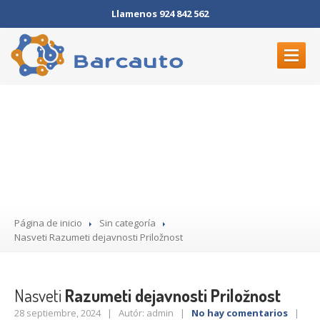
Llamenos 924 842 562
INICIO
Nasveti Razumeti
ELECTRÓNICA
dejavnosti Priložnost
MECÁNICA
DÓNDE
ESTAMOS
CONTACTO
Página de inicio
Sin categoría
Nasveti
Razumeti dejavnosti Priložnost
Nasveti
Razumeti dejavnosti Priložnost
28 septiembre, 2024 | Autór: admin |
No hay comentarios
|