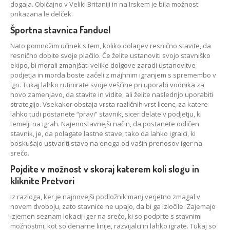
dogaja. Običajno v Veliki Britaniji in na Irskem je bila možnost
prikazana le delček.
Športna stavnica Fanduel
Nato pomnožim učinek s tem, koliko dolarjev resnično stavite, da
resnično dobite svoje plačilo. Če želite ustanoviti svojo stavniško
ekipo, bi morali zmanjšati velike dolgove zaradi ustanovitve
podjetja in morda boste začeli z majhnim igranjem s spremembo v
igri. Tukaj lahko rutinirate svoje veščine pri uporabi vodnika za
novo zamenjavo, da stavite in vidite, ali želite naslednjo uporabiti
strategijo. Vsekakor obstaja vrsta različnih vrst licenc, za katere
lahko tudi postanete “pravi” stavnik, sicer delate v podjetju, ki
temelji na igrah. Najenostavnejši način, da postanete odličen
stavnik, je, da polagate lastne stave, tako da lahko igralci, ki
poskušajo ustvariti stavo na enega od vaših prenosov iger na
srečo.
Pojdite v možnost v skoraj katerem koli slogu in
kliknite Pretvori
Iz razloga, ker je najnovejši podložnik manj verjetno zmagal v
novem dvoboju, zato stavnice ne upajo, da bi ga izločile. Zajemajo
izjemen seznam lokacij iger na srečo, ki so podprte s stavnimi
možnostmi, kot so denarne linije, razvijalci in lahko igrate. Tukaj so