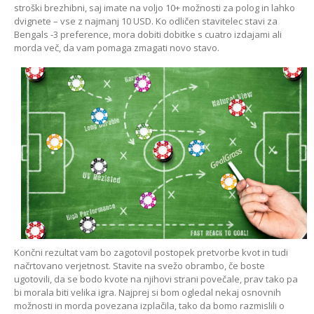
stroški brezhibni, saj imate na voljo 10+ možnosti za polog in lahko
dvignete – vse z najmanj 10 USD. Ko odličen stavitelec stavi za
Bengals -3 preference, mora dobiti dobitke s cuatro izdajami ali
morda več, da vam pomaga zmagati novo stavo.
Končni rezultat vam bo zagotovil postopek pretvorbe kvot in tudi
načrtovano verjetnost. Stavite na svežo obrambo, če boste
ugotovili, da se bodo kvote na njihovi strani povečale, prav tako pa
bi morala biti velika igra. Najprej si bom ogledal nekaj osnovnih
možnosti in morda povezana izplačila, tako da bomo razmislili o