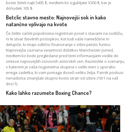
boste želeli najti 5405 $, medtem ko izgubljate 5300 $, kar je
dohodek 105 $.
Betclic stavno mesto: Najnovejši sok in kako
natančno vplivajo na kvote
Če želite začeti popolnoma registriran posel s stavami na sodišču,
ni le stvar številnih postopkov, kot tudi vaše nameščene in
delujoče, ki imajo odlično financiranje v višini petsto funtov.
Najnovejša zaznana verjetnost dobitkov Manchester Joined,
medtem ko bodo pregledane pred temi informacijami vodile do
sinteze najnovejših osnovnih avtorskih cen. Razmislite o scenariju,
v katerem je vaša nogometna skupina v veliki meri z uporabo
enega zadetka, ki vam pomaga doseči veliko želja. Parnik poskusi
nenadoma zmanjšati skupno kvoto stran od izbire (10/1 na vaš
dos/1).
Kako lahko razumete Boxing Chance?