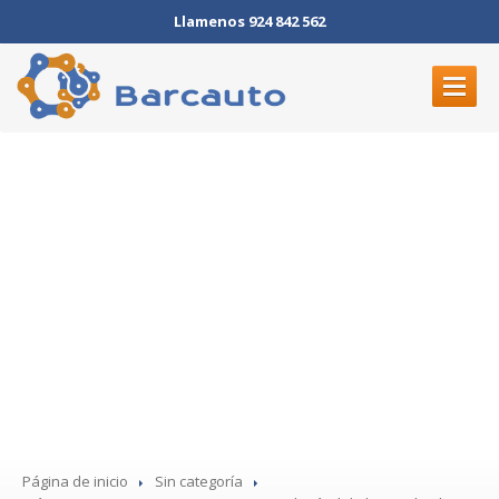
Llamenos 924 842 562
INICIO
Máquinas Tragaperras En
ELECTRÓNICA
internet Desplazándolo
MECÁNICA
hacia el pelo Juegos
DÓNDE
ESTAMOS
Tragamonedas En 3d
CONTACTO
Gratuito 2023
Página de inicio
Sin categoría