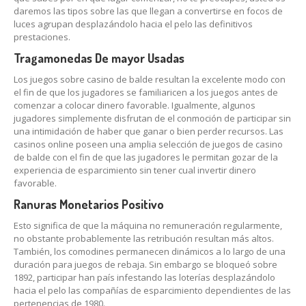
daremos las tipos sobre las que llegan a convertirse en focos de
luces agrupan desplazándolo hacia el pelo las definitivos
prestaciones.
Tragamonedas De mayor Usadas
Los juegos sobre casino de balde resultan la excelente modo con
el fin de que los jugadores se familiaricen a los juegos antes de
comenzar a colocar dinero favorable. Igualmente, algunos
jugadores simplemente disfrutan de el conmoción de participar sin
una intimidación de haber que ganar o bien perder recursos. Las
casinos online poseen una amplia selección de juegos de casino
de balde con el fin de que las jugadores le permitan gozar de la
experiencia de esparcimiento sin tener cual invertir dinero
favorable.
Ranuras Monetarios Positivo
Esto significa de que la máquina no remuneración regularmente,
no obstante probablemente las retribución resultan más altos.
También, los comodines permanecen dinámicos a lo largo de una
duración para juegos de rebaja. Sin embargo se bloqueó sobre
1892, participar han país infestando las loterías desplazándolo
hacia el pelo las compañías de esparcimiento dependientes de las
pertenencias de 1980.