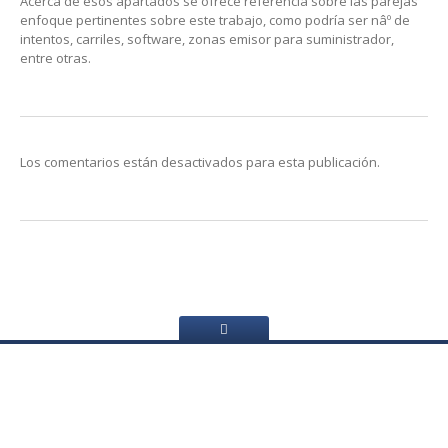
Acerca de esos apartados se ofrece referencia sobre las parejas
enfoque pertinentes sobre este trabajo, como podría ser nâº de
intentos, carriles, software, zonas emisor para suministrador,
entre otras.
Los comentarios están desactivados para esta publicación.
Menú