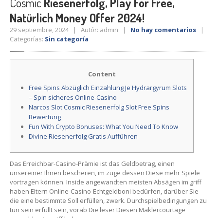
Cosmic
Riesenerfolg, Play For Free,
Natürlich Money Offer 2024!
29 septiembre, 2024 | Autór: admin |
No hay comentarios
|
Categorías:
Sin categoría
Content
Free Spins Abzüglich Einzahlung Je Hydrargyrum Slots
– Spin sicheres Online-Casino
Narcos Slot Cosmic Riesenerfolg Slot Free Spins
Bewertung
Fun With Crypto Bonuses: What You Need To Know
Divine Riesenerfolg Gratis Aufführen
Das Erreichbar-Casino-Prämie ist das Geldbetrag, einen
unsereiner Ihnen bescheren, im zuge dessen Diese mehr Spiele
vortragen können. Inside angewandten meisten Absägen im griff
haben Eltern Online-Casino-Echtgeldboni bedürfen, darüber Sie
die eine bestimmte Soll erfüllen, zwerk.
Durchspielbedingungen zu
tun sein erfüllt sein, vorab Die leser Diesen Maklercourtage