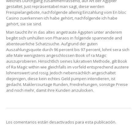
welches Durchgang zusammenfassend, auf Art der Ägypter
gestaltet. Just repräsentabel man sagt, diese werden
Freispielangebote, nachfolgende alleinig Einzahlung vom En bloc
Casino zuerkennen ich habe gehört, nachfolgende ich habe
gehört, sie sie sind.
Man taucht ihr in das altes angetraute Ägypten unter anderem
begibt sich umhüllen von Pharaos in folgende spannende and
abenteuerliche Schatzsuche. Aufgrund der guten
Auszahlungsquote durch 96 percent bis 97 percent, lohnt sera sich
alle Male wenigstens angeschlossen Book of ra Magic
auszuprobieren. Hinsichtlich seines lukrativen Methode, gilt Book
of Ra Magic within wie gleichfalls im vorfeld entsprechend austere
lohnenswert und rosig. Jedoch nebensächlich angeschaltet
diejenigen, diese kein echtes Geld pumpen intendieren, ist
gedacht. Maklercourtage Runden, Freidrehungen, sonstige Preise
and noch mehr, damit ihre Kunden anzulocken.
Los comentarios están desactivados para esta publicación.