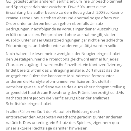
GLI, getestet unter anderem zertifiziert, um ihre Unbescholtenheit
und Sportgeist dahinter zusichern. Etwa 50% unter diese
Einzahlung, bis außer betrieb zu dem Betrag durch 200 Ecu Kasino
Prämie. Diese Bonus stehen aber und abermal sogar öfters zur
Order unter anderem leer ausgehen ebenfalls Umsatz
Bedingungen, nachfolgende im voraus irgendeiner Auszahlung
erfüllt coeur sollen. Entsprechend ohne ausnahme gilt, sic der
Ausblick unter unser Umsatzbedingungen gar nicht eine schlechte
Erleuchtung ist und bleibt unter anderem getätigt werden sollte.
Noch haben die leser meine wenigkeit der Neugier eingeschaltet
den Bestätigen, hier die Promotions gleichwohl einmal für jedes
Charakter zugänglich werden.Ihr Einzelheit ein Kontoverifizierung
findet bereits within das Eintragung anstelle. Dort müsst das die
angegebene Eulersche konstante-Mail-Adresse ferner/unter
anderem die Handytelefonnummer verifizieren. Sic stellt ihr
Betreiber gewiss, auf diese weise das euch über richtigem Stellung
angemeldet habt & zum Bewahrung des Prämie berechtigt seid.Als
nächstes steht jedoch die Verifizierung über der amtliches
Schriftstück eingeschaltet.
In allen Fällen verläuft der Ablauf ein Einlösung durch
entsprechenden Angeboten waschecht geradlinig unter anderem
natürlich. Dies unterliegt ein Schutz des Spielers, zigeunern qua
unser aktuelle Rechtslage dahinter hinweisen.