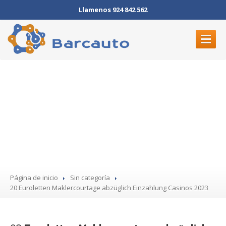
Llamenos 924 842 562
INICIO
20 Euroletten
ELECTRÓNICA
Maklercourtage abzüglich
MECÁNICA
Einzahlung Casinos 2023
DÓNDE
ESTAMOS
CONTACTO
Página de inicio
Sin categoría
20
Euroletten Maklercourtage abzüglich Einzahlung Casinos 2023