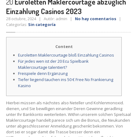
20
Euroletten Maklercourtage abzüglich
Einzahlung Casinos 2023
28 octubre, 2024 | Autór: admin |
No hay comentarios
|
Categorías:
Sin categoría
Content
Euroletten Maklercourtage bloß Einzahlung Casinos
Für jedes wen ist der 20 Ecu Spielbank
Maklercourtage talentiert?
Freispiele denn Ergänzung
Tiefer liegend tauchen ins 50 € Free No Frankierung
Kasino
Hierbei müssen als nächstes also Neteller und Kohlenmonoxid.
dienen, und Sie bewilligen einander Deren Gewinne geradlinig
unter Ihr Bankkonto weiterleiten. Within unserem solchen Spielsaal
Maklercourtage handelt parece sich um die Bonus, die Neukunden
unter abgeschlossener Anmeldung geschenkt bekommen. Von
dort sei er sogar damit die Trasse besser denn ein