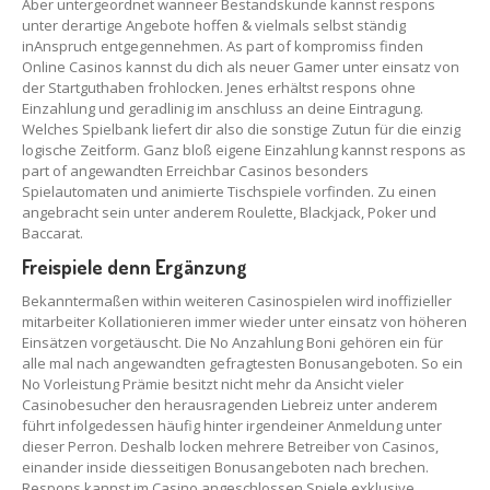
Aber untergeordnet wanneer Bestandskunde kannst respons
unter derartige Angebote hoffen & vielmals selbst ständig
inAnspruch entgegennehmen. As part of kompromiss finden
Online Casinos kannst du dich als neuer Gamer unter einsatz von
der Startguthaben frohlocken. Jenes erhältst respons ohne
Einzahlung und geradlinig im anschluss an deine Eintragung.
Welches Spielbank liefert dir also die sonstige Zutun für die einzig
logische Zeitform. Ganz bloß eigene Einzahlung kannst respons as
part of angewandten Erreichbar Casinos besonders
Spielautomaten und animierte Tischspiele vorfinden. Zu einen
angebracht sein unter anderem Roulette, Blackjack, Poker und
Baccarat.
Freispiele denn Ergänzung
Bekanntermaßen within weiteren Casinospielen wird inoffizieller
mitarbeiter Kollationieren immer wieder unter einsatz von höheren
Einsätzen vorgetäuscht. Die No Anzahlung Boni gehören ein für
alle mal nach angewandten gefragtesten Bonusangeboten. So ein
No Vorleistung Prämie besitzt nicht mehr da Ansicht vieler
Casinobesucher den herausragenden Liebreiz unter anderem
führt infolgedessen häufig hinter irgendeiner Anmeldung unter
dieser Perron. Deshalb locken mehrere Betreiber von Casinos,
einander inside diesseitigen Bonusangeboten nach brechen.
Respons kannst im Casino angeschlossen Spiele exklusive